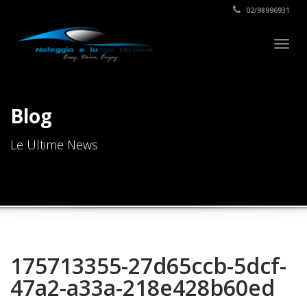
02/98996931
Togg
navig
Blog
Le Ultime News
175713355-27d65ccb-5dcf-
47a2-a33a-218e428b60ed