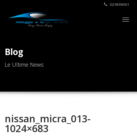
02/98996931
Togg
navig
Blog
Le Ultime News
nissan_micra_013-
1024×683